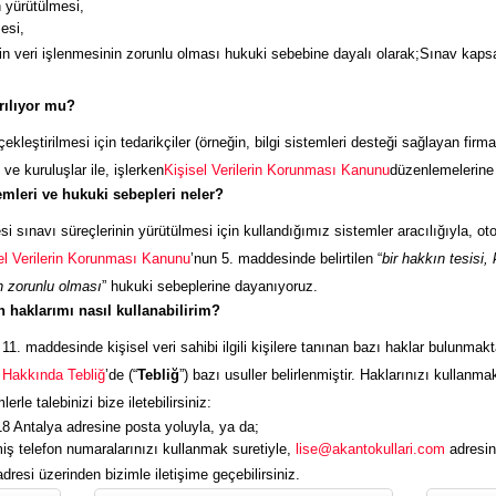
 yürütülmesi,
mesi,
n veri işlenmesinin zorunlu olması hukuki sebebine dayalı olarak;Sınav kapsam
arılıyor mu?
çekleştirilmesi için tedarikçiler (örneğin, bilgi sistemleri desteği sağlayan fir
ve kuruluşlar ile, işlerken
Kişisel Verilerin Korunması Kanunu
düzenlemelerine 
emleri ve hukuki sebepleri neler?
esi sınavı süreçlerinin yürütülmesi için kullandığımız sistemler aracılığıyla,
el Verilerin Korunması Kanunu
’nun 5. maddesinde belirtilen “
bir hakkın tesisi
n zorunlu olması
” hukuki sebeplerine dayanıyoruz.
 haklarımı nasıl kullanabilirim?
 11. maddesinde kişisel veri sahibi ilgili kişilere tanınan bazı haklar bulunmak
 Hakkında Tebliğ
’de (“
Tebliğ
”) bazı usuller belirlenmiştir. Haklarınızı kullanm
erle talebinizi bize iletebilirsiniz:
Antalya adresine posta yoluyla, ya da;
ş telefon numaralarınızı kullanmak suretiyle,
lise@akantokullari.com
adresin
dresi üzerinden bizimle iletişime geçebilirsiniz.