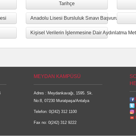
Tarihçe
esi
Anadolu Lisesi Bursluluk Sınavı Başvuru Formu
Kişisel Verilerin İşlenmesine Dair Aydınlatma Met
MEYDAN KAMPÜSÜ
SO
HE
4
Adres : Meydankavağı, 1595. Sk.
No:8, 07230 Muratpaşa/Antalya
Telefon: 0(242) 312 1100
Fax no: 0(242) 312 9222