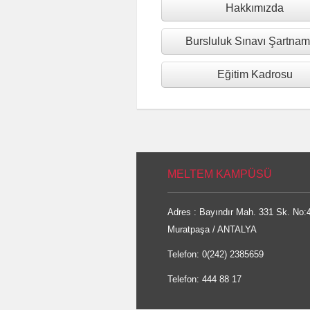
Hakkımızda
Bursluluk Sınavı Şartnam
Eğitim Kadrosu
MELTEM KAMPÜSÜ
Adres : Bayındır Mah. 331 Sk. No:
Muratpaşa / ANTALYA
Telefon: 0(242) 2385659
Telefon: 444 88 17