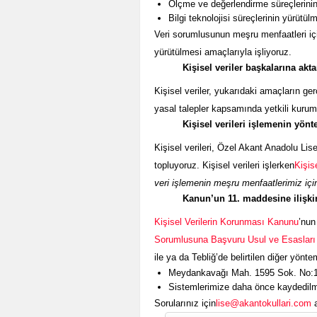
Ölçme ve değerlendirme süreçlerinin
Bilgi teknolojisi süreçlerinin yürütül
Veri sorumlusunun meşru menfaatleri içi
yürütülmesi amaçlarıyla işliyoruz.
Kişisel veriler başkalarına akt
Kişisel veriler, yukarıdaki amaçların ger
yasal talepler kapsamında yetkili kurum 
Kişisel verileri işlemenin yönt
Kişisel verileri, Özel Akant Anadolu Lis
topluyoruz. Kişisel verileri işlerken
Kişis
veri işlemenin meşru menfaatlerimiz içi
Kanun’un 11. maddesine ilişkin
Kişisel Verilerin Korunması Kanunu
’nun
Sorumlusuna Başvuru Usul ve Esasları
ile ya da Tebliğ’de belirtilen diğer yönteml
Meydankavağı Mah. 1595 Sok. No:18 
Sistemlerimize daha önce kaydedilmi
Sorularınız için
lise@akantokullari.com
a