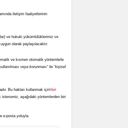
ında iletişim faaliyetlerinin
malar) ve hukuki yükümlülüklerimiz ve
uygun olarak paylaşılacaktır.
 otomatik ve kısmen otomatik yöntemlerle
, kullanılması veya korunması
” ile “
kişisel
tadır. Bu hakları kullanmak için
Veri
ak isterseniz, aşağıdaki yöntemlerden biri
e e-posta yoluyla.