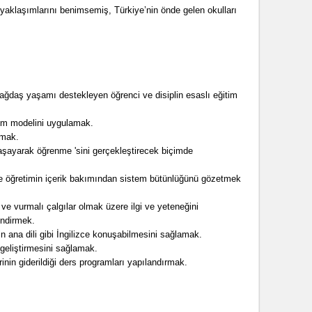
m yaklaşımlarını benimsemiş, Türkiye’nin önde gelen okulları
 çağdaş yaşamı destekleyen öğrenci ve disiplin esaslı eğitim
tim modelini uygulamak.
şmak.
yaşayarak öğrenme 'sini gerçekleştirecek biçimde
de öğretimin içerik bakımından sistem bütünlüğünü gözetmek
 ve vurmalı çalgılar olmak üzere ilgi ve yeteneğini
endirmek.
 ana dili gibi İngilizce konuşabilmesini sağlamak.
 geliştirmesini sağlamak.
nin giderildiği ders programları yapılandırmak.