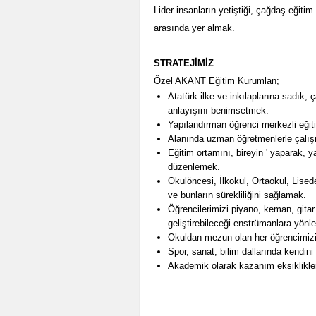
Lider insanların yetiştiği, çağdaş eğiti
arasında yer almak.
STRATEJİMİZ
Özel AKANT Eğitim Kurumlan;
Atatürk ilke ve inkılaplarına sadık,
anlayışını benimsetmek.
Yapılandırman öğrenci merkezli eği
Alanında uzman öğretmenlerle çalı
Eğitim ortamını, bireyin ' yaparak, 
düzenlemek.
Okulöncesi, İlkokul, Ortaokul, Lise
ve bunların sürekliliğini sağlamak.
Öğrencilerimizi piyano, keman, gitar
geliştirebileceği enstrümanlara yönl
Okuldan mezun olan her öğrencimizin
Spor, sanat, bilim dallarında kendini
Akademik olarak kazanım eksiklikleri